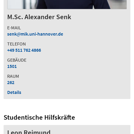
M.Sc. Alexander Senk
E-MAIL
senk
mik.uni-hannover.de
TELEFON
+49 511 762 4866
GEBÄUDE
1501
RAUM
262
Details
Studentische Hilfskräfte
Leon Reimund